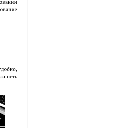
овании
зование
удобно,
ожность