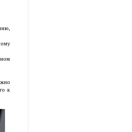
нию,
ному
нном
ожно
го к