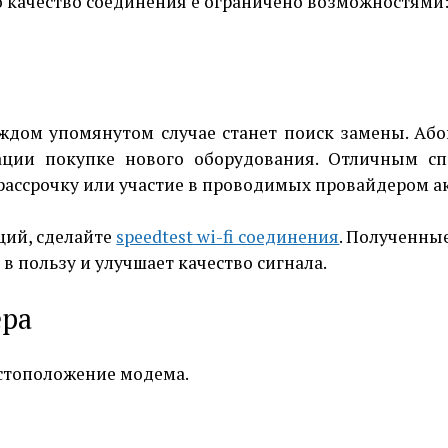
то качество соединения е ограничено возможностями
ждом упомянутом случае станет поиск замены. Аб
ации покупке нового оборудования. Отличным сп
рассрочку или участие в проводимых провайдером а
ций, сделайте
speedtest wi-fi соединения
. Полученны
 в пользу и улучшает качество сигнала.
ера
стоположение модема.