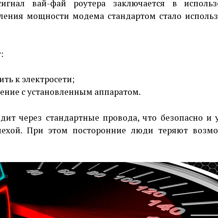
игнал вай-фай роутера заключается в использ
иления мощности модема стандартом стало исполь
:
ть к электросети;
нение с установленным аппаратом.
дит через стандартные провода, что безопасно и 
мехой. При этом посторонние люди теряют возм