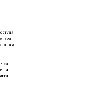
оступа.
ватель.
еланиям
 что
ие и
очти