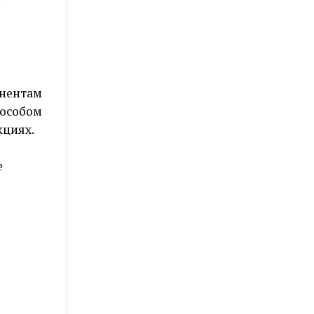
:
онентам
особом
кциях.
е