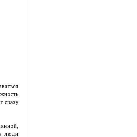
аваться
ожность
т сразу
ванной,
е люди