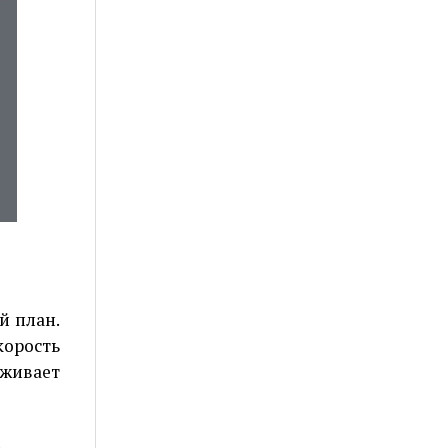
й план.
корость
рживает