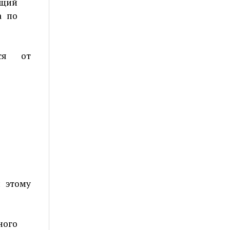
ящий
а по
тся от
и этому
ного