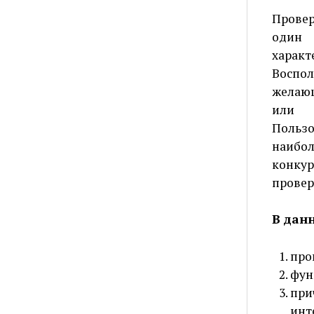
Провер
один 
харак
Воспо
желающ
или с
Польз
наибо
конкур
провер
В дан
про
фун
при
инт