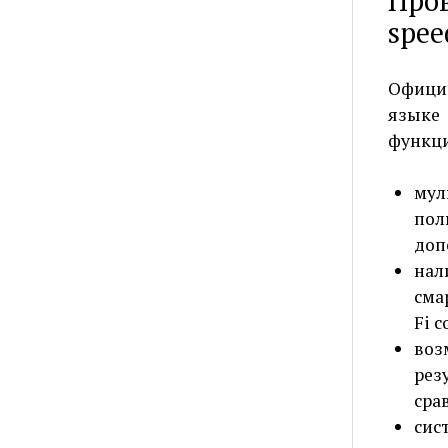
Про
spee
Офици
языке
функци
му
по
доп
нал
сма
Fi 
воз
рез
сра
сис