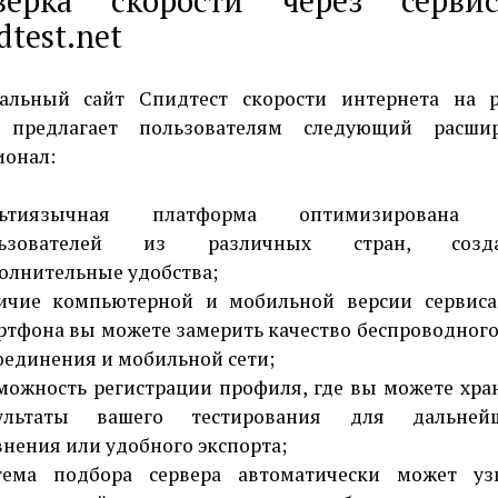
верка скорости через серв
dtest.net
альный сайт Спидтест скорости интернета на р
 предлагает пользователям следующий расши
онал:
льтиязычная платформа оптимизирована 
льзователей из различных стран, созда
олнительные удобства;
ичие компьютерной и мобильной версии сервиса
ртфона вы можете замерить качество беспроводного
соединения и мобильной сети;
можность регистрации профиля, где вы можете хра
ультаты вашего тестирования для дальней
внения или удобного экспорта;
тема подбора сервера автоматически может уз