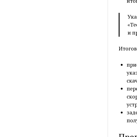
ито
Ук
«Те
и п
Итогов
при
ука
ска
пер
ско
уст
зад
пол