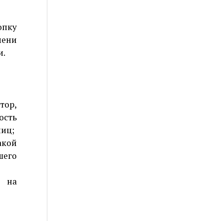
опку
мени
и.
тор,
ость
ниц;
акой
шего
е на