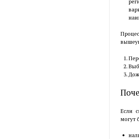
рег
вар
наи
Проце
вышеук
Пер
Выб
Дож
Поче
Если с
могут 
нал