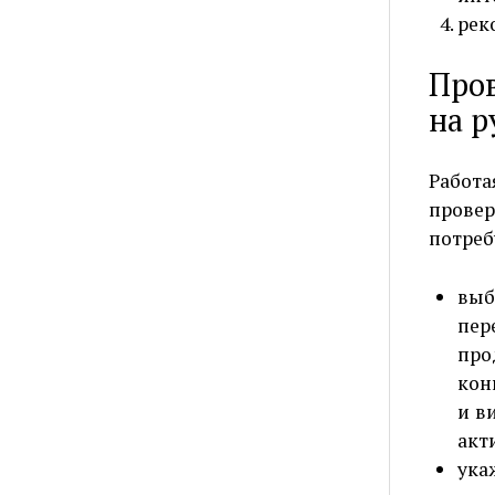
рек
Про
на р
Работа
провер
потреб
выб
пе
пр
кон
и в
акт
ука