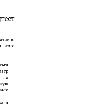
тест
ративно
я этого
ться
етр
 по
осую
вьте
влен