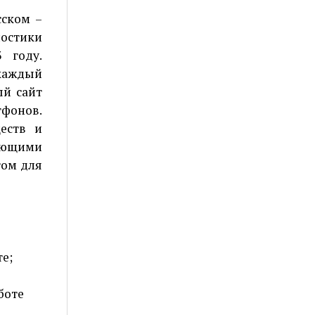
сском –
остики
 году.
каждый
ый сайт
фонов.
еств и
ующими
том для
е;
боте