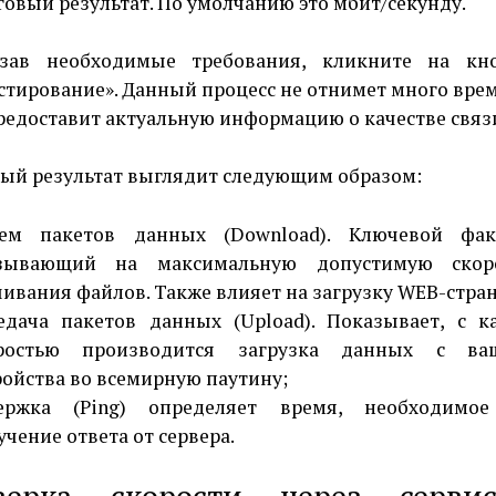
говый результат. По умолчанию это мбит/секунду.
азав необходимые требования, кликните на кн
стирование». Данный процесс не отнимет много вре
редоставит актуальную информацию о качестве связ
ый результат выглядит следующим образом:
ем пакетов данных (Download). Ключевой фак
зывающий на максимальную допустимую скор
чивания файлов. Также влияет на загрузку WEB-стра
едача пакетов данных (Upload). Показывает, с к
ростью производится загрузка данных с ва
ройства во всемирную паутину;
ержка (Ping) определяет время, необходимо
учение ответа от сервера.