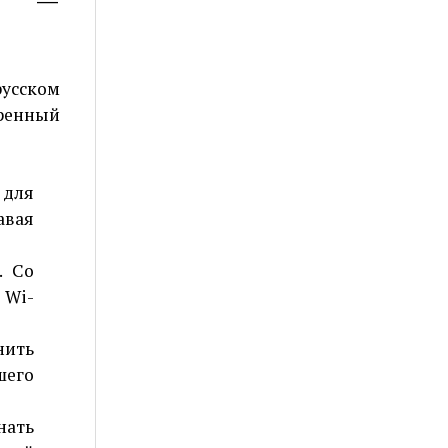
ис —
усском
ренный
для
вая
. Со
 Wi-
нить
шего
нать